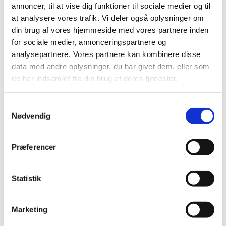
annoncer, til at vise dig funktioner til sociale medier og til
at analysere vores trafik. Vi deler også oplysninger om
din brug af vores hjemmeside med vores partnere inden
for sociale medier, annonceringspartnere og
Jubilæumsbogen "Dansk Tekstillaug – 75 års arbejde for det
analysepartnere. Vores partnere kan kombinere disse
gode håndværk"
data med andre oplysninger, du har givet dem, eller som
de har indsamlet fra din brug af deres tjenester.
Udgivet af Dansk Tekstillaug - Væv, Tryk og Broderi
80 sider. ISBN 978-87-972993-0-2
Samtykkevalg
Nødvendig
Pris kr. 150, ekskl. porto.
Præferencer
Kontakt Dansk Tekstillaug
E-mail: dansktekstillaug@gmail.com
Oplys venligst navn, mail og adresse. Bogen vil blive sendt til dig
sammen med en
Statistik
faktura.
Marketing