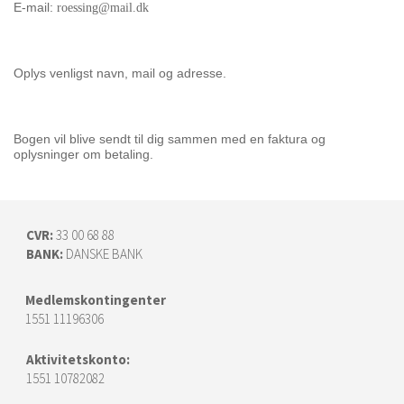
E-mail:
roessing@mail.dk
O
plys venligst navn, mail og adresse.
Bogen vil blive sendt til dig sammen med en
faktura og
oplysninger om betaling.
CVR:
33 00 68 88
BANK:
DANSKE BANK
Medlemskontingenter
1551 11196306
Aktivitetskonto:
1551 10782082