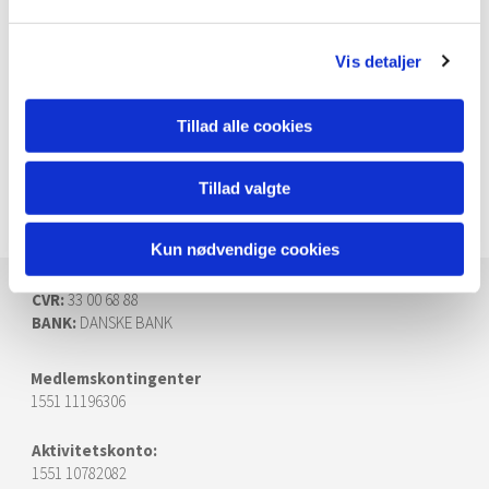
20% rabat ved 2 annoncer i træk
30% rabat ved 3 annoncer i træk
Vis detaljer
40% rabat ved over 4
annoncer i træk
Tillad alle cookies
Faktura sendes ud pr. mail med 14 dages betalingsfrist med
angivelse af kontonummer.
Tillad valgte
Kun nødvendige cookies
CVR:
33 00 68 88
BANK:
DANSKE BANK
Medlemskontingenter
1551 11196306
Aktivitetskonto:
1551 10782082