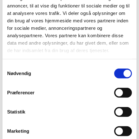
For evt. grafisk assistance kontakt venligst :
annoncer, til at vise dig funktioner til sociale medier og til
at analysere vores trafik. Vi deler også oplysninger om
Bladets tilrettelægger og redaktør :
din brug af vores hjemmeside med vores partnere inden
Gina Hedegaard Nielsen
for sociale medier, annonceringspartnere og
analysepartnere. Vores partnere kan kombinere disse
Udbakken 30, 2750 Ballerup,
data med andre oplysninger, du har givet dem, eller som
de har indsamlet fra din brug af deres tjenester.
tlf. 32 57 70 50 / 20 42 33 76
E-mail: ginahn@live.dk
Samtykkevalg
Nødvendig
Annoncepriser
Præferencer
1/1 side : kr. 925 (mål: bredde 142mm x 204 mm)
1/2 side : kr. 575
Statistik
1/4 side : kr. 250
Marketing
1/8 side : kr. 180