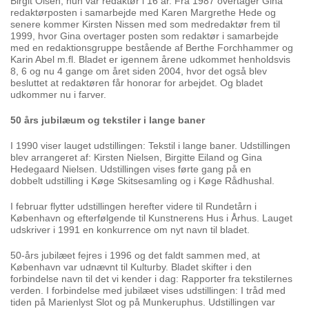
Birgit Olsen, hun var redaktør i 16 år. Fra 1987 overtager Gina
redaktørposten i samarbejde med Karen Margrethe Hede og
senere kommer Kirsten Nissen med som medredaktør frem til
1999, hvor Gina overtager posten som redaktør i samarbejde
med en redaktionsgruppe bestående af Berthe Forchhammer og
Karin Abel m.fl. Bladet er igennem årene udkommet henholdsvis
8, 6 og nu 4 gange om året siden 2004, hvor det også blev
besluttet at redaktøren får honorar for arbejdet. Og bladet
udkommer nu i farver.
50 års jubilæum og tekstiler i lange baner
I 1990 viser lauget udstillingen: Tekstil i lange baner. Udstillingen
blev arrangeret af: Kirsten Nielsen, Birgitte Eiland og Gina
Hedegaard Nielsen. Udstillingen vises førte gang på en
dobbelt udstilling i Køge Skitsesamling og i Køge Rådhushal.
I februar flytter udstillingen herefter videre til Rundetårn i
København og efterfølgende til Kunstnerens Hus i Århus. Lauget
udskriver i 1991 en konkurrence om nyt navn til bladet.
50-års jubilæet fejres i 1996 og det faldt sammen med, at
København var udnævnt til Kulturby. Bladet skifter i den
forbindelse navn til det vi kender i dag: Rapporter fra tekstilernes
verden. I forbindelse med jubilæet vises udstillingen: I tråd med
tiden på Marienlyst Slot og på Munkeruphus. Udstillingen var