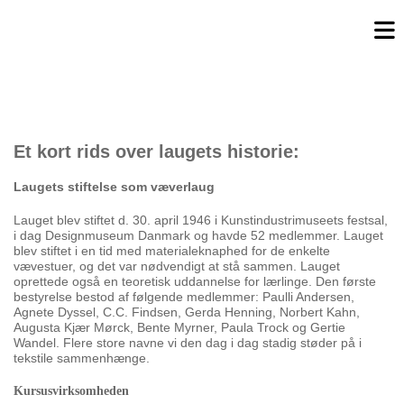
Et kort rids over laugets historie:
Laugets stiftelse som væverlaug
Lauget blev stiftet d. 30. april 1946 i Kunstindustrimuseets festsal,
i dag Designmuseum Danmark og havde 52 medlemmer. Lauget
blev stiftet i en tid med materialeknaphed for de enkelte
vævestuer, og det var nødvendigt at stå sammen. Lauget
oprettede også en teoretisk uddannelse for lærlinge. Den første
bestyrelse bestod af følgende medlemmer: Paulli Andersen,
Agnete Dyssel, C.C. Findsen, Gerda Henning, Norbert Kahn,
Augusta Kjær Mørck, Bente Myrner, Paula Trock og Gertie
Wandel. Flere store navne vi den dag i dag stadig støder på i
tekstile sammenhænge.
Kursusvirksomheden