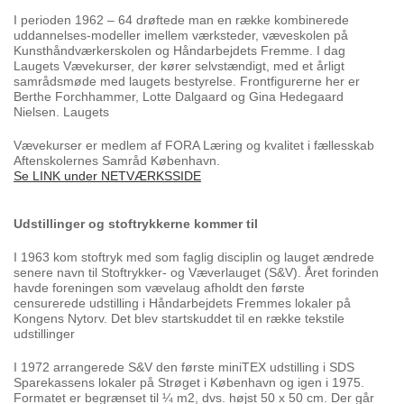
I perioden 1962 – 64 drøftede man en række kombinerede
uddannelses-modeller imellem
værksteder, væveskolen på
Kunsthåndværkerskolen og Håndarbejdets Fremme. I dag
Laugets
Vævekurser, der kører selvstændigt, med et årligt
samrådsmøde med laugets bestyrelse.
Frontfigurerne her er
Berthe Forchhammer, Lotte Dalgaard og Gina Hedegaard
Nielsen. Laugets
Vævekurser er medlem af FORA Læring og kvalitet i fællesskab
Aftenskolernes Samråd København.
Se LINK under NETVÆRKSSIDE
Udstillinger og stoftrykkerne kommer til
I 1963 kom stoftryk med som faglig disciplin og lauget ændrede
senere navn til Stoftrykker- og Væverlauget (S&V). Året forinden
havde foreningen som vævelaug afholdt den første
censurerede udstilling i Håndarbejdets Fremmes lokaler på
Kongens Nytorv. Det blev startskuddet til en række tekstile
udstillinger
I 1972 arrangerede S&V den første miniTEX udstilling i SDS
Sparekassens lokaler på Strøget i København og igen i 1975.
Formatet er begrænset til ¼ m2, dvs. højst 50 x 50 cm. Der går