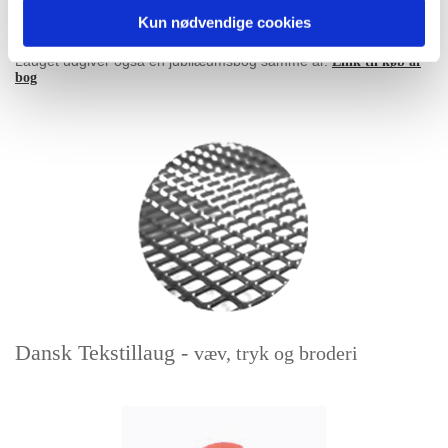
en
minitekstil medlemsudstilling, der vises ifm. fejring af jubilæet
Kun nødvendige cookies
og efterfølgende online i
jubilæumsåret. 12 værker fra udstillingen
kurrateres til en evighedskalender der udgives i
jubilæumsåret.
Lauget udgiver også en jubilæumsbog samme år.
Link til køb af
bog
Dansk Tekstillaug -
væv, tryk og broderi