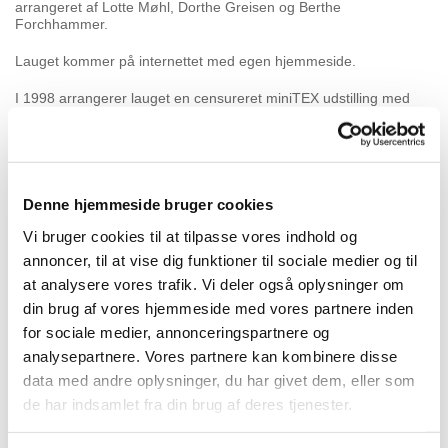
arrangeret af Lotte Møhl, Dorthe Greisen og Berthe
Forchhammer.
Lauget kommer på internettet med egen hjemmeside.
I 1998 arrangerer lauget en censureret miniTEX udstilling med
formatet 20x20x20 i 2D og 3D.
Udstillingen vises i Galleri Krebsen
i København og Gina Hedegaard er initiativtager og medarrangør
sammen med Pia Jensen.
Lauget havde til generalforsamlingen i april 1999 678 medlemmer
og så lyst på fremtiden.
Denne hjemmeside bruger cookies
Vi bruger cookies til at tilpasse vores indhold og
Et nyt årtusinde og et nyt håndværk
annoncer, til at vise dig funktioner til sociale medier og til
at analysere vores trafik. Vi deler også oplysninger om
I 2001 søges der medarbejdere til bladet. Der søges om
din brug af vores hjemmeside med vores partnere inden
repræsentanter fra alle egne af landet.
I 2002-03 arrangeres en
ny censureret medlemsudstilling: Pejling i en ny tid, der vises tre
for sociale medier, annonceringspartnere og
steder i
landet: Toldboden i Kerteminde, Tekstilforum i Herning og
analysepartnere. Vores partnere kan kombinere disse
Skovhuset i Værløse. Udstillingen var
arrangeret af Lotte Møhl og
Birthe Henckel m.fl.
data med andre oplysninger, du har givet dem, eller som
de har indsamlet fra din brug af deres tjenester.
Lauget fortsætter med at arrangere udstillinger: Striber – til stol og
krop i 2006 og
miniTEX i 2011
i Møllen i Lyngby og i Nicolai i