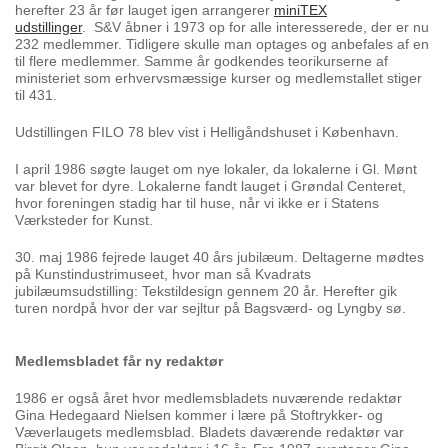
herefter 23 år før lauget igen arrangerer
miniTEX
udstillinger
.
S&V åbner i 1973 op for alle interesserede, der er nu
232 medlemmer. Tidligere skulle man optages
og anbefales af en
til flere medlemmer. Samme år godkendes teorikurserne af
ministeriet som
erhvervsmæssige kurser og medlemstallet stiger
til 431.
Udstillingen FILO 78 blev vist i Helligåndshuset i København.
I april 1986 søgte lauget om nye lokaler, da lokalerne i Gl. Mønt
var blevet for dyre. Lokalerne fandt
lauget i Grøndal Centeret,
hvor foreningen stadig har til huse, når vi ikke er i Statens
Værksteder for
Kunst.
30. maj 1986 fejrede lauget 40 års jubilæum. Deltagerne mødtes
på Kunstindustrimuseet, hvor man
så Kvadrats
jubilæumsudstilling: Tekstildesign gennem 20 år. Herefter gik
turen nordpå hvor der
var sejltur på Bagsværd- og Lyngby sø.
Medlemsbladet får ny redaktør
1986 er også året hvor medlemsbladets nuværende redaktør
Gina Hedegaard Nielsen kommer i lære på Stoftrykker- og
Væverlaugets medlemsblad. Bladets daværende redaktør var