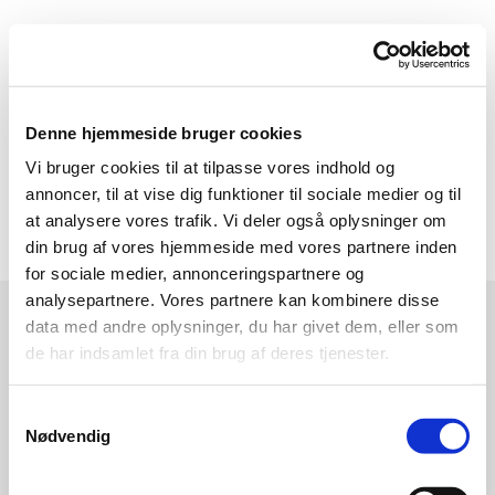
Denne hjemmeside bruger cookies
Tak for din indmeldelse!
Vi bruger cookies til at tilpasse vores indhold og
annoncer, til at vise dig funktioner til sociale medier og til
Du vil modtage en bekræftelsesmail med information
som medlemsnummer mm.
at analysere vores trafik. Vi deler også oplysninger om
din brug af vores hjemmeside med vores partnere inden
for sociale medier, annonceringspartnere og
analysepartnere. Vores partnere kan kombinere disse
CVR:
33 00 68 88
data med andre oplysninger, du har givet dem, eller som
BANK:
DANSKE BANK
de har indsamlet fra din brug af deres tjenester.
Medlemskontingenter
Samtykkevalg
1551 11196306
Nødvendig
Aktivitetskonto: