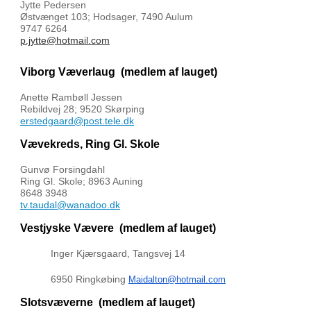
Jytte Pedersen
Østvænget 103; Hodsager, 7490 Aulum
9747 6264
p.jytte@hotmail.com
Viborg Væverlaug
(medlem af lauget)
Anette Rambøll Jessen
Rebildvej 28; 9520 Skørping
erstedgaard@post.tele.dk
Vævekreds, Ring Gl. Skole
Gunvø Forsingdahl
Ring Gl. Skole; 8963 Auning
8648 3948
tv.taudal@wanadoo.dk
Vestjyske Vævere
(medlem af lauget)
Inger Kjærsgaard, Tangsvej 14
6950 Ringkøbing
Maidalton@hotmail.com
Slotsvæverne
(medlem af lauget)