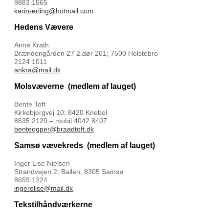
9883 1565
karin-erling@hotmail.com
Hedens Vævere
Anne Krath
Brænderigården 27 2.dør 201; 7500 Holstebro
2124 1011
ankra@mail.dk
Molsvæverne
(medlem af lauget)
Bente Toft
Kirkebjergvej 10; 8420 Knebel
8635 2129 – mobil 4042 8407
benteogper@braadtoft.dk
Samsø vævekreds
(medlem af lauget)
Inger Lise Nielsen
Strandvejen 2; Ballen; 8305 Samsø
8659 1224
ingerolise@mail.dk
Tekstilhåndværkerne