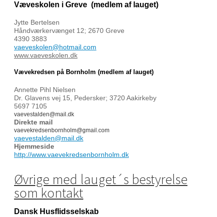
Væveskolen i Greve
(medlem af lauget)
Jytte Bertelsen
Håndværkervænget 12; 2670 Greve
4390 3883
vaeveskolen@hotmail.com
www.vaeveskolen.dk
Vævekredsen på Bornholm (medlem af lauget)
Annette Pihl Nielsen
Dr. Glavens vej 15, Pedersker; 3720 Aakirkeby
5697 7105
vaevestalden@mail.dk
Direkte mail
vaevekredsenbornholm@gmail.com
vaevestalden@mail.dk
Hjemmeside
http://www.vaevekredsenbornholm.dk
Øvrige med lauget´s bestyrelse
som kontakt
Dansk Husflidsselskab