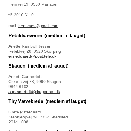
Hemvej 19,
9550 Mariager,
tlf. 2016 6110
mail:
hemvaev@gmail.com
Rebildvæverne
(medlem af lauget)
Anette Rambøll Jessen
Rebildvej 28; 9520 Skørping
erstedgaard@post.tele.dk
Skagen
(medlem af lauget)
Annett Gunnertoft
Chr.x`s vej 78; 9990 Skagen
9844 6162
a.gunnertoft@skagennet.dk
Thy Vævekreds
(medlem af lauget)
Grete Østergaard
Stenbjergvej 84; 7752 Snedsted
2014 1098