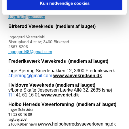
Ulla Simonsen
Kun nødvendige cookies
Hellevangen 10; 2760 Måløv
4465 5804
ibogulla@gmail.com
Birkerød Vævekreds
(medlem af lauget)
Ingegerd Vesterdahl
Bistruplund 4 st.tv; 3460 Birkerød
2567 8206
Ingegerd48@gmail.com
Frederiksværk Vævekreds
(medlem af lauget)
I
nge Bjerring
Smedebakken 12, 3300 Frederiksværk
4bjerring@gmail.com
www.vaevekredsen.dk
Hvidovre Vævekreds
(medlem af lauget)
v/Lone Skafte Jespersen
Lærke Allé 32, 2635 Ishøj
Tlf:
41 61 16 01
www.vaeveriet.dk
Holbo Herreds Væverforening
(medlem af lauget)
Inger Schrøder
Tlf 53 60 16 89
Jagtvej 208
2100 København Ø
www.holboherredsvaeverforening.dk