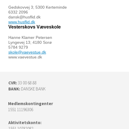
Gedskovvej 3; 5300 Kerteminde
6332 2096
dansk@husflid.dk
www.husflid.dk
Vesterskovs Væveskole
Hanne Klamer Petersen
Lyngevej 13; 4180 Sorø
5784 9279
skole@vaevestue.dk
www.vaevestue.dk
CVR:
33 00 68 88
BANK:
DANSKE BANK
Medlemskontingenter
1551 11196306
Aktivitetskonto:
1551 10782082