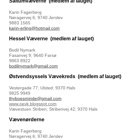
Saltumvæverne
(medlem af lauget)
Karin Fagerberg
Nøragervej 6; 9740 Jerslev
9883 1565
karin-erling@hotmail.com
Hessel Væverne
(medlem af lauget)
Bodil Nymark
Fasanvej 9; 9640 Farsø
9863 8922
bodilnymark@gmail.com
Østvendsyssels Vævekreds
(medlem af lauget)
Vestergade 77; Ulsted; 9370 Hals
9825 9949
thyboesminde@gmail.com
www.oevk.blogspot.com
Vævestuen Striben; Stribenvej 42; 9370 Hals
Vævenørderne
Karin Fagerberg
Nøragervej 6; 9740 Jerslev