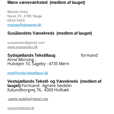
Møns væveværksted
(medlem af lauget)
Merete Holst
Noret 25; 4780 Stege
6910 0443
merete@stegenet.dk
Susålandets Vævekreds
(medlem af lauget)
susaavaev@gmail.com
www.susaavaev.dk
formand
Sydsjællands Tekstillaug
Anne Morsing ,
Hulvejen 10, Sageby - 4735 Mern
post@sydsj-tekstillaug.dk
Vestsjællands Tekstil- og Vævekreds
(medlem af
Formand: Agnete Seidelin
lauget)
Kalundborgvej 76, 4300 Holbæk
agnete.seidelin@gmail.com
www.tekstilkreds.dk