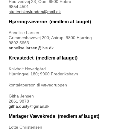
Houtvedvej 23; Oue; 9500 Hobro
9854 4501
stutteriskovlunden@mail.dk
Hjørringvæverne
(medlem af lauget)
Annelise Larsen
Grimmeshavevej 200; Astrup; 9800 Hjørring
9892 5663
annelise.larsen@live.dk
Kreastedet
(medlem af lauget)
Knivholt Hovedgård
Hjørringvej 180; 9900 Frederikshavn
kontaktperson til vævegruppen
Githa Jensen
2861 9878
githa.dusty@gmail.dk
Mariager Vævekreds
(medlem af lauget)
Lotte Christensen