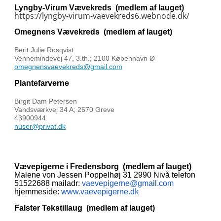
Lyngby-Virum Vævekreds
(medlem af lauget)
https://lyngby-virum-
vaevekreds6.webnode.dk/
Omegnens Vævekreds
(medlem af lauget)
Berit Julie Rosqvist
Vennemindevej 47, 3.th.; 2100 København Ø
omegnensvaevekreds@gmail.com
Plantefarverne
Birgit Dam Petersen
Vandsværkvej 34 A; 2670 Greve
43900944
nuser@privat.dk
Vævepigerne i Fredensborg
(medlem af lauget)
Malene von Jessen
Poppelhøj 31
2990 Nivå
telefon
51522688
mailadr:
vaevepigerne@gmail.com
k
hjemmeside:
www.vaevepigerne.d
Falster Tekstillaug
(medlem af lauget)