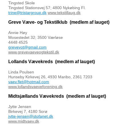
Tingsted Skole
Tingsted Stationsvej 57; 4800 Nykøbing Fl.
trine@tristargroup.dk
www.tekstillaug.dk
Greve Væve- og Tekstilklub
(medlem af lauget)
Annie Høy
Mosestedet 32; 3500 Værløse
4448 4525
grevevot@gmail.com
www.grevevaeveogtekstil.dk
Lollands Vævekreds
(medlem af lauget)
Linda Poulsen
Hunseby Kirkevej 26, 4930 Maribo, 2361 7203
vaev.flet@hotmail.com
www.lollandsvaeveforening.dk
Midtsjællands Vævekreds
(medlem af lauget)
Jytte Jensen
Birkevej 7, 4180 Sorø
jytte-jensen@stofanet.dk
www.midtvaev.dk