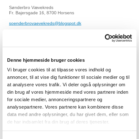
Sønderbro Vævekreds
Fr. Bajersgade 16, 8700 Horsens
soenderbrovaevekreds@blogspot.dk
Vævelauget Randbøldal
(medlem af lauget)
Mona Sørensen
Runeaget 7; 7120 Vejle Ø
6030 2568
Denne hjemmeside bruger cookies
runeager@stofanet.dk
Randbøldalmuseet
https://www.facebook.com/vaevelaugetra
Vi bruger cookies til at tilpasse vores indhold og
ndboldal
annoncer, til at vise dig funktioner til sociale medier og til
Østjysk Tekstilkreds
(medlem af lauget)
at analysere vores trafik. Vi deler også oplysninger om
din brug af vores hjemmeside med vores partnere inden
www.oestjysktekstilkreds.dk
for sociale medier, annonceringspartnere og
Lise Andersen
analysepartnere. Vores partnere kan kombinere disse
Klintevej 13 A, 8240 Risskov
data med andre oplysninger, du har givet dem, eller som
8617 5802
de har indsamlet fra din brug af deres tjenester.
Fyns Væve- og Textilkreds ( medlem af Lauget )
Lisbeth Sulsbrück( formand )
Adresse: Sdr
Samtykkevalg