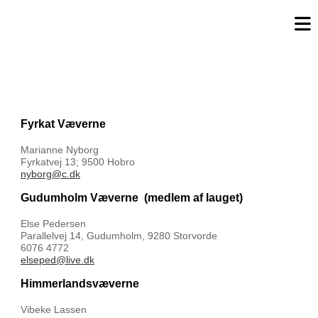
Fyrkat Væverne
Marianne Nyborg
Fyrkatvej 13; 9500 Hobro
nyborg@c.dk
Gudumholm Væverne
(medlem af lauget)
Else Pedersen
Parallelvej 14, Gudumholm, 9280 Storvorde
6076 4772
elseped@live.dk
Himmerlandsvæverne
Vibeke Lassen