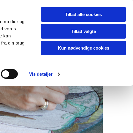
 E T S _K U R S E R
N E T V Æ R K
Tillad alle cookies
ale medier og
ed vores
Tillad valgte
re kan
fra din brug
Kun nødvendige cookies
Vis detaljer