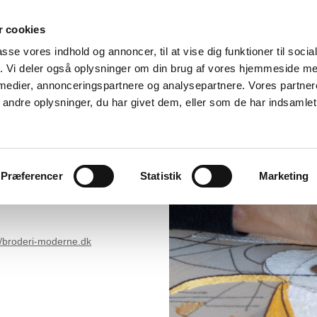
T
A K T I V I T E T E R
B L A D E T
L A U G
 cookies
K O N T A K T
passe vores indhold og annoncer, til at vise dig funktioner til soci
fik. Vi deler også oplysninger om din brug af vores hjemmeside m
 medier, annonceringspartnere og analysepartnere. Vores partne
ndre oplysninger, du har givet dem, eller som de har indsamlet 
Præferencer
Statistik
Marketing
=CInP7LqbutECFcL2cgodk-MHiA
//broderi-moderne.dk