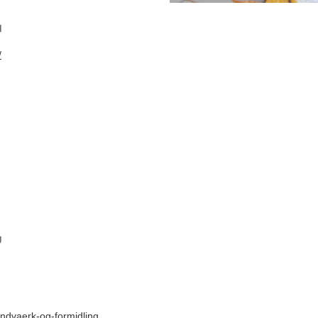
d
/
g
andvaerk-og-formidling