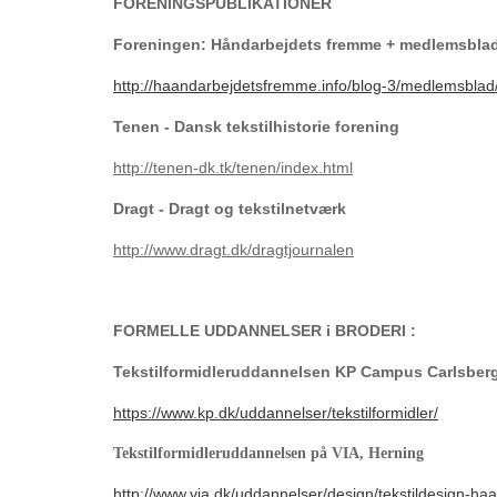
FORENINGSPUBLIKATIONER
Foreningen: Håndarbejdets fremme + medlemsbla
http://haandarbejdetsfremme.info/blog-3/medlemsblad
Tenen - Dansk tekstilhistorie forening
http://tenen-dk.tk/tenen/index.html
Dragt - Dragt og tekstilnetværk
http://www.dragt.dk/dragtjournalen
FORMELLE UDDANNELSER i BRODERI :
Tekstilformidleruddannelsen KP Campus Carlsber
https://www.kp.dk/uddannelser/
tekstilformidler/
Tekstilformidleruddannelsen på VIA, Herning
http://www.via.dk/uddannelser/design/tekstildesign-ha