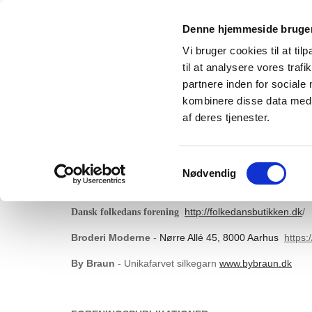
V E L K O M M E N
L A U G E 
Denne hjemmeside bruger
Vi bruger cookies til at til
til at analysere vores tra
partnere inden for sociale
kombinere disse data med a
af deres tjenester.
BRODERI
SPECIALISERET FORRETNINGER
Samtykkevalg
Nødvendig
Sommerfuglen,
Vandkunsten 3, København
http://sommerfuglen.dk/shop/frontpage.html?gclid
http://folkedansbutikken.dk
/
Dansk folkedans forening
Broderi Moderne
-
Nørre Allé 45, 8000 Aarhus
https:
By Braun
- Unikafarvet silkegarn
www.bybraun.dk