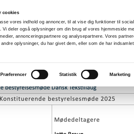
T
A K T I V I T E T E R
B L A D E T
L A U G
 cookies
K O N T A K T
passe vores indhold og annoncer, til at vise dig funktioner til soci
fik. Vi deler også oplysninger om din brug af vores hjemmeside m
 medier, annonceringspartnere og analysepartnere. Vores partne
ndre oplysninger, du har givet dem, eller som de har indsamlet 
RSAMLING 2025
Præferencer
Statistik
Marketing