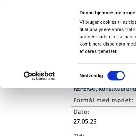
V E L K O M M E N
L A U G E 
Denne hjemmeside bruger
Vi bruger cookies til at til
til at analysere vores tra
partnere inden for sociale
kombinere disse data med a
af deres tjenester.
DANSK TEKSTILLAUG – REFERAT AF GENERALFO
Samtykkevalg
Nødvendig