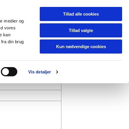
 E T S _K U R S E R
N E T V Æ R K
Tillad alle cookies
ale medier og
ed vores
Tillad valgte
re kan
fra din brug
Kun nødvendige cookies
Vis detaljer