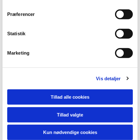
Præferencer
Rejsetips
Rejsende fra København
Statistik
Afgang fra København Hovedbanegård 10.06 mod Fredericia til
Sorø station. Skift til Bus 421 fra stationen til Museet - Stå af på
busstopsted : Holberg Arkaden - Gå igennem arkaden og man
Marketing
lander skråt overfor museet.
Ankomst til museet kl. 11.00
Vis detaljer
Rejsende fra Odense
Tillad alle cookies
IC70822 9.56 mod Østerport St
.
Sorø St. skift til bus 421 - samme
beskrivelse som for rejsende fra København
Tillad valgte
Rejsende i bil :
Kun nødvendige cookies