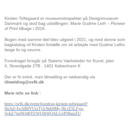
Kirsten Toftegaard er museumsinspektør på Designmuseum
Danmark og stod bag udstillingen:
Marie Gudme Leth – Pioneer
of Print
tilbage i 2016.
Bogen med samme titel blev udgivet i 2021, og med denne som
bagkatalog vil Kirsten fortælle om sit arbejde med Gudme Leths
lange liv og oeuvre.
Foredraget foregår på Statens Værksteder for Kunst, plan
4, Strandgade 27B - 1401 København K
Der er fri entré, men tilmelding er nødvendig via
tilmelding@svfk.dk
Mere info se link :
https://svfk.dk/event/
foredrag-kirsten-toftegaard?
fbclid=IwAR0VUixTj2c9nb9My-9b-
tZ5LFyp-
SvkZ7jmNQd0TEWU0tWOALGvPNhqzZU