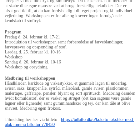
arbejder vi med bloktryk og rammetryk. Du får kendskab til metoder til
at skabe dine egne mønstre ved at bruge forskellige teknikker. Der er
afsat god tid til, at du kan fordybe dig i dit eget projekt og få individuel
vejledning. Workshoppen er for alle og kræver ingen forudgående
kendskab til stoftryk.
Program
Fredag d. 24. februar kl. 17-21
Introduktion til workshoppen samt forberedelse af farveblandinger,
farveprøver og opspænding af stof.
Lørdag d. 25. februar kl. 10-16
Workshop
Søndag d. 26. februar kl. 10-16
Workshop og oprydning
Medbring til workshoppen
Håndklæder, karklude og viskestykker, et gammelt lagen til underlag,
aviser, saks, knappenåle, sytråd, målebånd, gamle aviser, plastlommer,
malertape, gaffatape, pensler, blyant og sort sprittusch. Medbring desuden
hvidt bomuldsstof, der er vasket og strøget (det kan sagtens være gamle
lagner eller lignende) samt gummihandsker og tøj, der kan tåle at blive
snavset. Medbring egen frokost.
Tilmelding her her via billeto :
https://billetto.dk/e/kulorte-
tekstiler-med-
blok-ramme-
billetter-778430