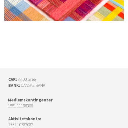
Vikleprøver af Astris Skibsted
CVR:
33 00 68 88
BANK:
DANSKE BANK
Medlemskontingenter
1551 11196306
Aktivitetskonto:
1551 10782082