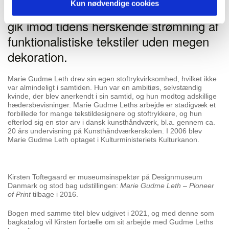
Kun nødvendige cookies
fyldt med humor og livsglæde, og som
gik imod tidens herskende strømning af
funktionalistiske tekstiler uden megen
dekoration.
Marie Gudme Leth drev sin egen stoftrykvirksomhed, hvilket ikke
var almindeligt i samtiden. Hun var en ambitiøs, selvstændig
kvinde, der blev anerkendt i sin samtid, og hun modtog adskillige
hædersbevisninger. Marie Gudme Leths arbejde er stadigvæk et
forbillede for mange tekstildesignere og stoftrykkere, og hun
efterlod sig en stor arv i dansk kunsthåndværk, bl.a. gennem ca.
20 års undervisning på Kunsthåndværkerskolen. I 2006 blev
Marie Gudme Leth optaget i Kulturministeriets Kulturkanon.
Kirsten Toftegaard er museumsinspektør på Designmuseum
Danmark og stod bag udstillingen:
Marie Gudme Leth – Pioneer
of Print
tilbage i 2016.
Bogen med samme titel blev udgivet i 2021, og med denne som
bagkatalog vil Kirsten fortælle om sit arbejde med Gudme Leths