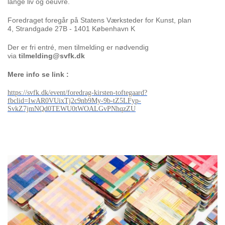
lange liv og oeuvre.
Foredraget foregår på Statens Værksteder for Kunst, plan
4, Strandgade 27B - 1401 København K
Der er fri entré, men tilmelding er nødvendig
via
tilmelding@svfk.dk
Mere info se link :
https://svfk.dk/event/
foredrag-kirsten-toftegaard?
fbclid=IwAR0VUixTj2c9nb9My-9b-
tZ5LFyp-
SvkZ7jmNQd0TEWU0tWOALGvPNhqzZU